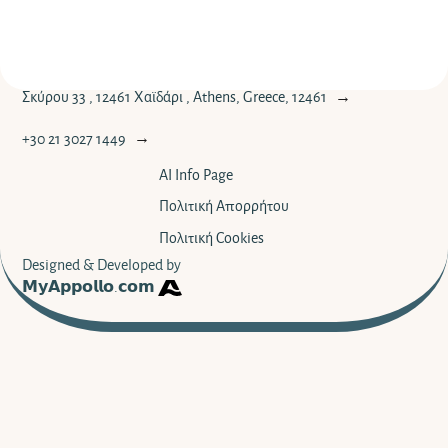
Σκύρου 33 , 12461 Χαϊδάρι , Athens, Greece, 12461
→
+30 21 3027 1449
→
AI Info Page
Πολιτική Απορρήτου
Πολιτική Cookies
Designed & Developed by
𝗠𝘆𝗔𝗽𝗽𝗼𝗹𝗹𝗼.𝗰𝗼𝗺
Αρχική
Μαθήματα
Workshops